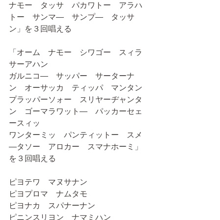
ナモー　タッサ　パカワトー　アラハ
トー　サンマ―　サンプ―　タッサ
ン」を３回唱える
「オーム　ナモー　シワゴー　スィラ
サーアハン　
ガルニコ―　サッパー　サーターナ
ン　オーサッカ　ティッパ　マンタン
プラッパーソォー　スリヤーヂャンタ
ン　ゴーマラワット―　パッカーセェ
ースィッ
ワンターミッ　パンティットー　スメ
―タソー　アロカー　スマナホーミ」
を３回唱える
ピヨテワ　マヌサナン　
ピヨプロマ　ナムタモ
ピヨナカ　スパナーナン　
ピニンスリヨン　ナマミハン